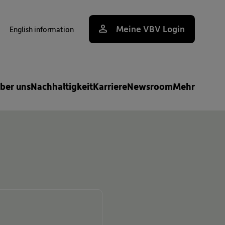
Meine VBV Login
English information
uche
ber uns
Nachhaltigkeit
Karriere
Newsroom
Mehr