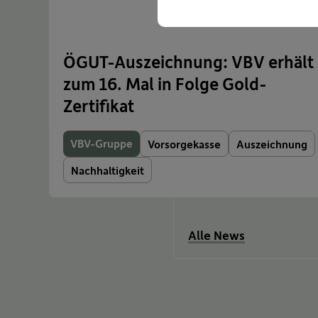
ÖGUT-Auszeichnung: VBV erhält
zum 16. Mal in Folge Gold-
Zertifikat
VBV-Gruppe
Vorsorgekasse
Auszeichnung
Nachhaltigkeit
Alle News