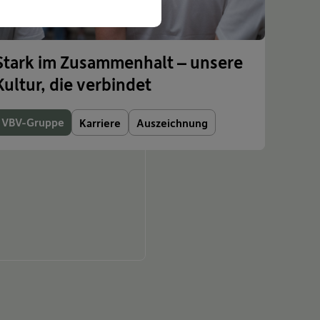
Stark im Zusammenhalt – unsere
Kultur, die verbindet
VBV-Gruppe
Karriere
Auszeichnung