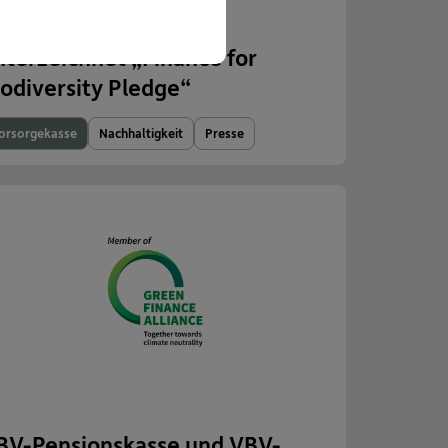
BV-Vorsorgekasse
nterzeichnet „Finance for
iodiversity Pledge“
orsorgekasse
Nachhaltigkeit
Presse
BV-Pensionskasse und VBV-