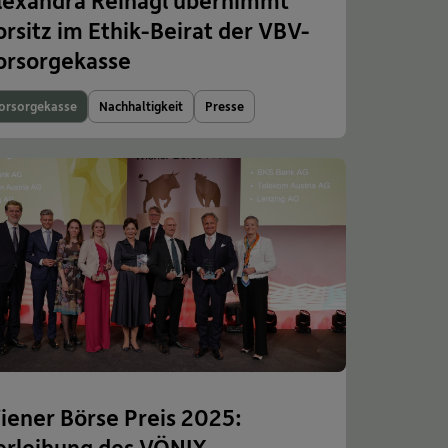
lexandra Reinagl übernimmt
orsitz im Ethik-Beirat der VBV-
orsorgekasse
orsorgekasse
Nachhaltigkeit
Presse
iener Börse Preis 2025:
erleihung des VÖNIX