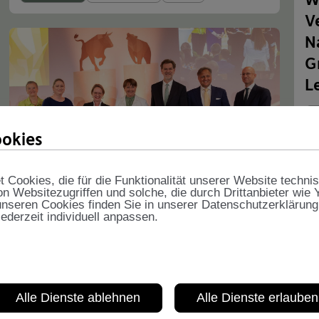
V
N
G
L
V
okies
Cookies, die für die Funktionalität unserer Website techni
on Websitezugriffen und solche, die durch Drittanbieter wie
nseren Cookies finden Sie in unserer Datenschutzerklärung
Wiener Börse Preis 2023:
jederzeit individuell anpassen.
Verleihung des VÖNIX
Nachhaltigkeits-Preises
Vorsorgekasse
Nachhaltigkeit
Presse
Alle Dienste ablehnen
Alle Dienste erlauben