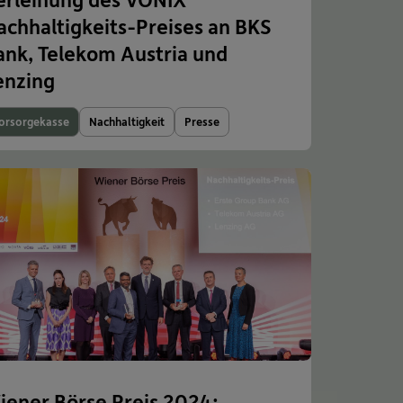
achhaltigkeits-Preises an BKS
ank, Telekom Austria und
enzing
orsorgekasse
Nachhaltigkeit
Presse
iener Börse Preis 2024: