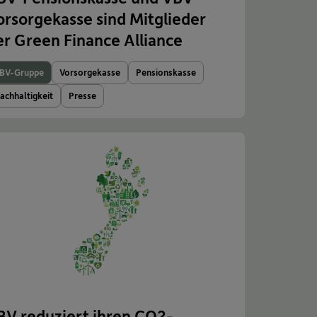
orsorgekasse sind Mitglieder
er Green Finance Alliance
BV-Gruppe
Vorsorgekasse
Pensionskasse
achhaltigkeit
Presse
BV reduziert ihren CO2-