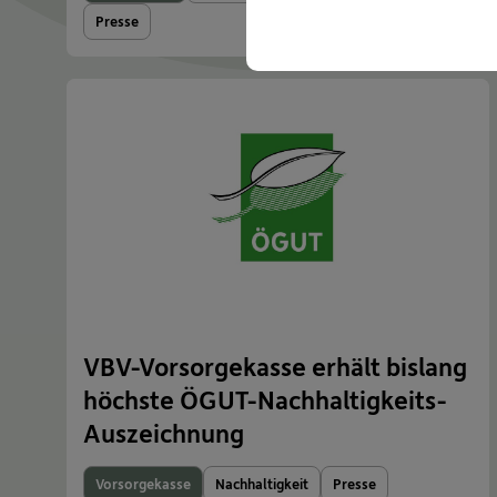
Presse
VBV-Vorsorgekasse erhält bislang
höchste ÖGUT-Nachhaltigkeits-
Auszeichnung
Vorsorgekasse
Nachhaltigkeit
Presse