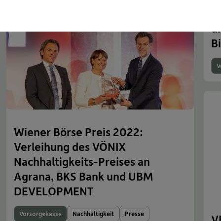
V
u
B
V
Wiener Börse Preis 2022:
Verleihung des VÖNIX
Nachhaltigkeits-Preises an
Agrana, BKS Bank und UBM
DEVELOPMENT
Vorsorgekasse
Nachhaltigkeit
Presse
V