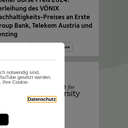
erleihung des VÖNIX
achhaltigkeits-Preises an Erste
roup Bank, Telekom Austria und
enzing
orsorgekasse
Nachhaltigkeit
Presse
sch notwendig sind,
 YouTube gesetzt werden.
. Ihre Cookie-
Datenschutz