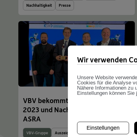
Nachhaltigkeit
Presse
Wir verwenden Co
Unsere Website verwendet 
Cookies für die Analyse v
Nähere Informationen zu u
Einstellungen können Sie 
VBV bekommt IPE Country Award
2023 und Nachhaltigkeitspreis
ASRA
Einstellungen
VBV-Gruppe
Auszeichnung
Nachhaltigkeit