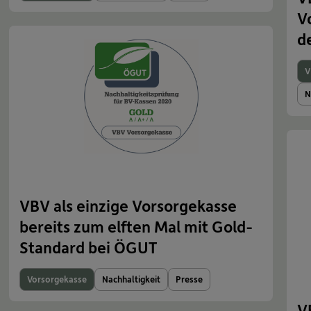
V
d
V
N
VBV als einzige Vorsorgekasse
bereits zum elften Mal mit Gold-
Standard bei ÖGUT
Vorsorgekasse
Nachhaltigkeit
Presse
V