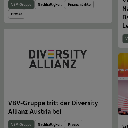
VBV-Gruppe
Nachhaltigkeit
Finanzmärkte
N
Presse
B
L
V
VBV-Gruppe tritt der Diversity
Allianz Austria bei
VBV-Gruppe
Nachhaltigkeit
Presse
W