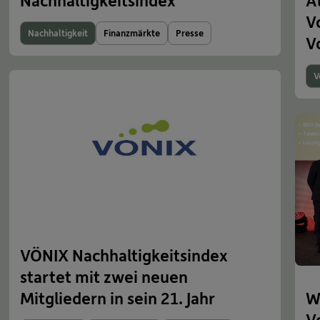
Nachhaltigkeitsindex
A
V
Nachhaltigkeit
Finanzmärkte
Presse
V
V
VÖNIX Nachhaltigkeitsindex
startet mit zwei neuen
Mitgliedern in sein 21. Jahr
W
V