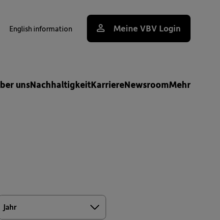
Meine VBV Login
English information
uche
ber uns
Nachhaltigkeit
Karriere
Newsroom
Mehr
Jahr