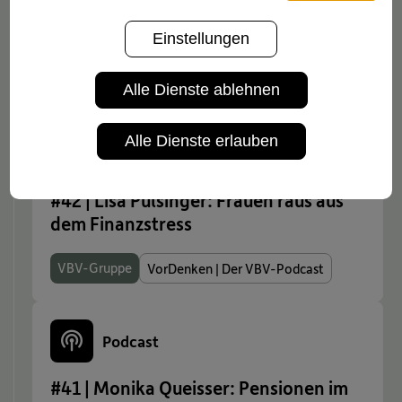
Einstellungen
VorDenken Podcast
Alle Dienste ablehnen
Alle Dienste erlauben
Podcast
#42 | Lisa Pulsinger: Frauen raus aus
dem Finanzstress
VBV-Gruppe
VorDenken | Der VBV-Podcast
Podcast
#41 | Monika Queisser: Pensionen im