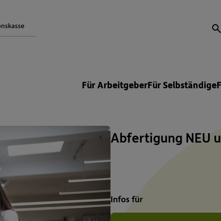
onskasse
S
Für Arbeitgeber
Für Selbständige
Abfertigung NEU u
Infos für