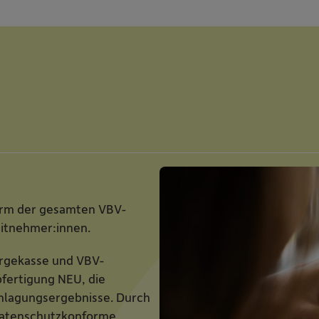
form der gesamten VBV-
beitnehmer:innen.
rgekasse und VBV-
bfertigung NEU, die
nlagungsergebnisse. Durch
 datenschutzkonforme