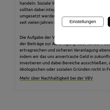
handeln. Soziale Verantwortung sowie der Sc
sollten dabei integrale Bestandteile des Kerng
umgesetzt werden. Deshalb handeln wir in d
Einstellungen
seit vielen Jahren nach dem Prinzip der Nachhal
Die Aufgabe der VBV-Vorsorgekasse liegt nicht
der Beiträge zur Abfertigung NEU, sondern auch
ertragreichen und sicheren Veranlagung ebendi
indem wir das uns anvertraute Geld in zukunf
investieren und dabei Bereiche ausschließen, 
ökologischen oder sozialen Gründen nicht in 
Mehr über Nachhaltigkeit bei der VBV