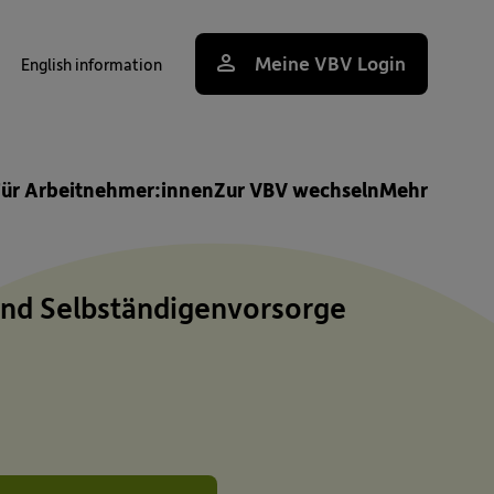
Meine VBV Login
English information
uche
Für Arbeitnehmer:innen
Zur VBV wechseln
Mehr
nd Selbständigenvorsorge