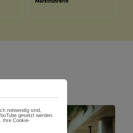
Marktführerin
de
sch notwendig sind,
 YouTube gesetzt werden.
. Ihre Cookie-