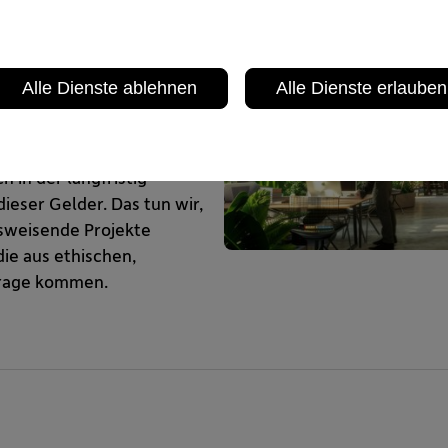
hutz von Klima und Umwelt
eschäfts sein und aktiv
er gesamten VBV-Gruppe
Alle Dienste ablehnen
Alle Dienste erlauben
tigkeit.
 nur in der Verwaltung
 in der langfristig
eser Gelder. Das tun wir,
tsweisende Projekte
die aus ethischen,
Frage kommen.