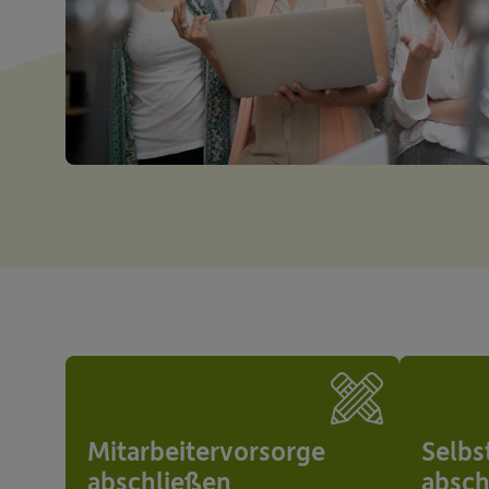
Mitarbeitervorsorge
Selbs
abschließen
absch