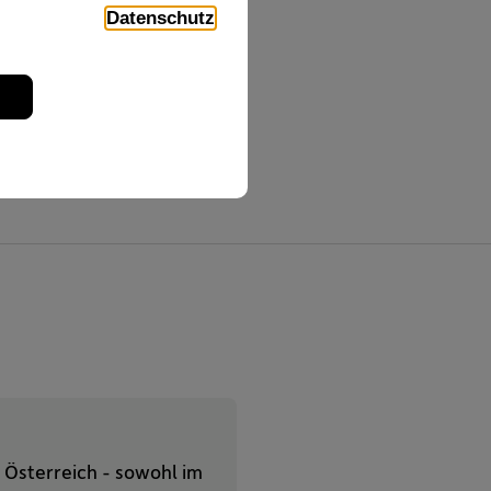
, die
Datenschutz
 bisher vergebenen
Zum erneuten Gold-
.
 Österreich - sowohl im