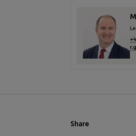
M
Le
+4
r.
Share