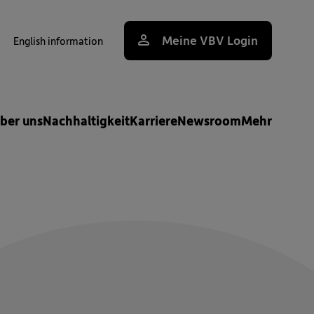
Meine VBV Login
English information
uche
ber uns
Nachhaltigkeit
Karriere
Newsroom
Mehr