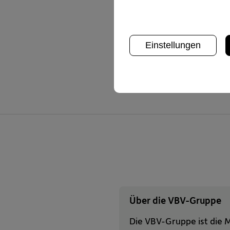
ausgezeichnet. Bei anonyme
Reaktionsgeschwindigkeit 
Ausgezeichnet wurde die V
Einstellungen
Auszeichnung der Österrei
Standard kam 2023 ein drit
Über die VBV-Gruppe
Die VBV-Gruppe ist die M