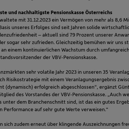
ste und nachhaltigste Pensionskasse Österreichs
altete mit 31.12.2023 ein Vermögen von mehr als 8,6 Mil
asis unseres Erfolges sind seit Jahren solide wirtschaft
nzufriedenheit – aktuell sind 79 Prozent unserer Anwar
er sogar sehr zufrieden. Gleichzeitig bemühen wir uns st
 an einem kontinuierlichen Wachstum durch umfangreiche
standsvorsitzender der VBV-Pensionskasse.
anzmärkten sehr volatile Jahr 2023 in unseren 35 Veranl
ch Risikostrategie mit einem Veranlagungsergebnis zwis
ent (dynamisch) erfolgreich abgeschlossen“, ergänzt Günt
tglied des Vorstandes der VBV-Pensionskasse. „Auch wen
 unter dem Branchenschnitt sind, ist das ein gutes Erge
gen Performance auf sehr gute Werte verweisen.“
n sich zudem erneut über klingende Auszeichnungen fr