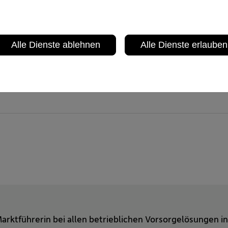
n Tests per Telefon und E-Mail wurden die Erreichbarkeit
und Kompetenz in der Beratung bewertet.
BV-Vorsorgekasse im Vorjahr auch u.a. mit der höchsten
Alle Dienste ablehnen
Alle Dienste erlauben
chischen Gesellschaft für Umwelt und Technik (ÖGUT). 
tes A+ in der Kategorie „Grundsätze und Methodik“ hinzu
arktführerin bei allen betrieblichen Vorsorgelösungen in