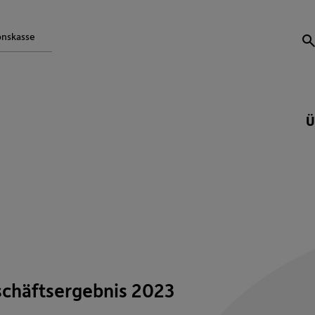
onskasse
S
Ü
chäftsergebnis 2023