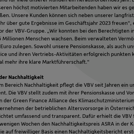
ren höchst motivierten Mitarbeitenden haben wir es ges
eßen. Unsere Kunden können sich neben unserer langfrist
hr über gute Ergebnisse im Geschäftsjahr 2023 freuen“, 
or der VBV-Gruppe. „Wir konnten bei den Berechtigten i
3,5 Millionen Menschen wachsen. Beim verwalteten Verm
n Euro zulegen. Sowohl unsere Pensionskasse, als auch 
ce und ihren Vertriebs-Aktivitäten erfolgreich punkten
al mehr ihre klare Marktführerschaft.“
der Nachhaltigkeit
im Bereich Nachhaltigkeit pflegt die VBV seit Jahren ei
. Die VBV stellt zudem mit ihrer Pensionskasse und Vor
der Green Finance Alliance des Klimaschutzministeriums.
ternehmen der betrieblichen Altersvorsorge in Österre
ichtet umfassend und transparent. Dafür erhielt die VBV 
r wenigen Wochen den Nachhaltigkeitspreis ASRA in der
e auf freiwilliger Basis einen Nachhaltigkeitsbericht erst