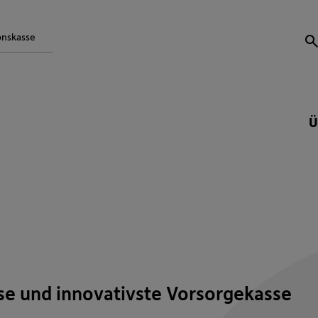
onskasse
S
Ü
se und innovativste Vorsorgekasse