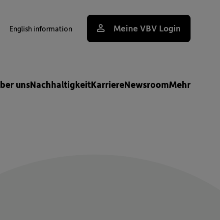
Meine VBV Login
English information
uche
ber uns
Nachhaltigkeit
Karriere
Newsroom
Mehr