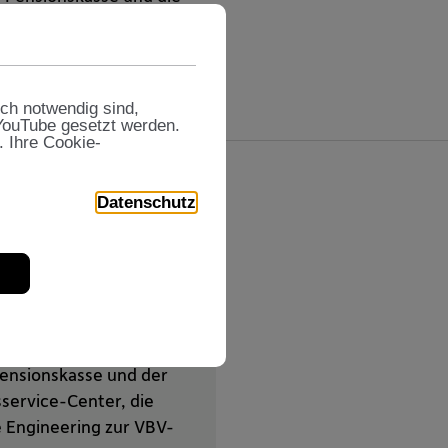
iance, einer Initiative
sch notwendig sind,
 YouTube gesetzt werden.
. Ihre Cookie-
Datenschutz
 Österreich - sowohl im
Pensionskasse und der
ervice-Center, die
e Engineering zur VBV-