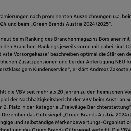
rämierungen nach prominenten Auszeichnungen u.a. beim 
24 und beim „Green Brands Austria 2024/2025“.
 erneut beim Ranking des Branchenmagazins Börsianer mi
 den Branchen-Rankings jeweils vorne mit dabei sind. Die
tivste Vorsorgekasse‘ beschreiben optimal die Stärken 
ieblichen Zusatzpensionen und bei der Abfertigung NEU fü
 erstklassigem Kundenservice“, erklärt Andreas Zakostel
ählt die VBV seit mehr als 20 Jahren zu den heimischen 
iel der Nachhaltigkeitsbericht der VBV beim Austrian Su
2. Platz in der Kategorie „Freiwillige Berichterstattung
 Dezember das Gütesiegel „Green Brands Austria 2024/2
hängige und selbständige Markenbewertungs-Organisation
hnet und das Green Brands Gütesiegel verleiht. Die VBV