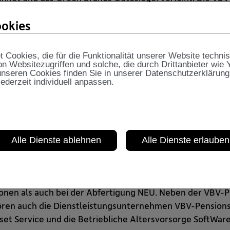
udem zu den Gründungsmitgliedern der Green Finance All
okies
s für einen nachhaltigen Finanzmarkt in Österreich.
Cookies, die für die Funktionalität unserer Website techni
on Websitezugriffen und solche, die durch Drittanbieter wie
nseren Cookies finden Sie in unserer Datenschutzerklärung
jederzeit individuell anpassen.
Alle Dienste ablehnen
Alle Dienste erlauben
arktführerin bei allen betrieblichen Vorsorgelösungen in
onen als auch bei der Abfertigung NEU. Neben der VBV-
ren auch die Dienstleistungsunternehmen VBV-Pensionss
set Service und die Betriebliche Altersvorsorge SoftWar