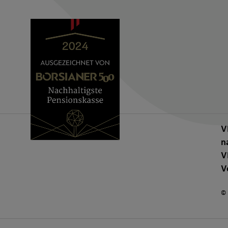
V
n
V
V
© 