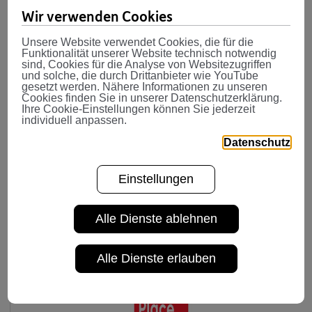
Rahmen der diesjährigen Great Place to Work®-
Wir verwenden Cookies
Befragung nicht nur erfolgreich zertifiziert wurde,
sondern auch die begehrte Auszeichnung als
Best
Unsere Website verwendet Cookies, die für die
Funktionalität unserer Website technisch notwendig
Workplace Austria 2025
erhalten hat. Erstmals als
sind, Cookies für die Analyse von Websitezugriffen
und solche, die durch Drittanbieter wie YouTube
Gruppe angetreten, konnten wir in der Kategorie M
gesetzt werden. Nähere Informationen zu unseren
(Unternehmen mit 100–249 Mitarbeitenden) eine
Cookies finden Sie in unserer Datenschutzerklärung.
Ihre Cookie-Einstellungen können Sie jederzeit
Top-10-Platzierung erzielen – konkret den
individuell anpassen.
erfreulichen 9. Platz. Dieses großartige Ergebnis ist
Datenschutz
ein Beweis für unseren starken Zusammenhalt und
die positive Unternehmenskultur, die wir
Einstellungen
gemeinsam gestalten.
Alle Dienste ablehnen
Alle Dienste erlauben