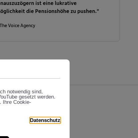
inauszuzögern ist eine lukrative
öglichkeit die Pensionshöhe zu pushen."
 The Voice Agency
sch notwendig sind,
 YouTube gesetzt werden.
. Ihre Cookie-
Datenschutz