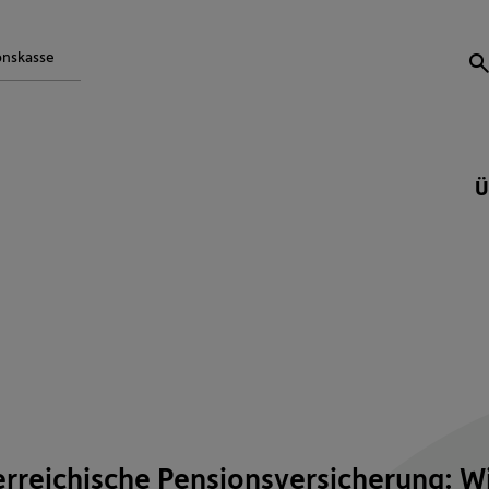
onskasse
S
Ü
erreichische Pensionsversicherung: W