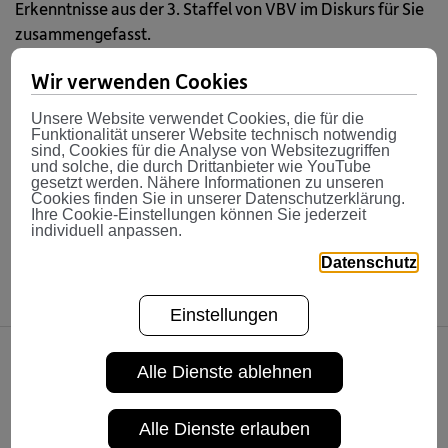
Erkenntnisse aus der 3. Staffel von VBV im Diskurs für Sie
zusammengefasst.
Neben einer kompakten Zusammenfassung der
Wir verwenden Cookies
Diskussionen erhalten Sie Einblicke in die Biografien
Unsere Website verwendet Cookies, die für die
unserer Speaker, die mit ihrem Fachwissen und ihrer
Funktionalität unserer Website technisch notwendig
Erfahrung die Debatte bereichert haben. Weitere
sind, Cookies für die Analyse von Websitezugriffen
und solche, die durch Drittanbieter wie YouTube
Highlights runden das E-Book ab und geben wertvolle
gesetzt werden. Nähere Informationen zu unseren
Impulse für eine nachhaltigere Zukunft – sowohl im
Cookies finden Sie in unserer Datenschutzerklärung.
Ihre Cookie-Einstellungen können Sie jederzeit
Finanzbereich als auch darüber hinaus.
individuell anpassen.
Lesen Sie hier unser E-Book.
Datenschutz
Einstellungen
Alle Dienste ablehnen
Share
Alle Dienste erlauben