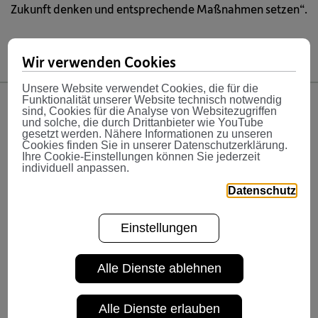
Zukunft denken und entsprechende Maßnahmen setzen“.
Wir verwenden Cookies
Unsere Website verwendet Cookies, die für die
Funktionalität unserer Website technisch notwendig
sind, Cookies für die Analyse von Websitezugriffen
und solche, die durch Drittanbieter wie YouTube
Bosch macht Lust auf mehr
gesetzt werden. Nähere Informationen zu unseren
Cookies finden Sie in unserer Datenschutzerklärung.
Eigenvorsorge
Ihre Cookie-Einstellungen können Sie jederzeit
individuell anpassen.
Datenschutz
Wichtig ist Bosch dabei aber auch, die Mitarbeiterinnen
und Mitarbeiter positiv zu motivieren, zusätzlich eine
eigene Pensionsvorsorge zu starten. Bosch setzt dabei
Einstellungen
auf ein sogenanntes Matching-Contribution-Modell der
VBV. Konkret bedeutet das: Zusätzlich zum vereinbarten
Alle Dienste ablehnen
Grundbeitrag zahlt Bosch allen Mitarbeiter und
Mitarbeiterinnen, die Eigenbeiträge leisten, auf das erste
Alle Dienste erlauben
Prozent an Eigenbeiträgen 100 Prozent Zinsen. Die