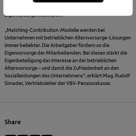
Beiträge werden also verdoppelt. Das soll zu mehr
Eigenvorsorge motivieren.
„Matching-Contribution-Modelle werden bei
Unternehmen mit betrieblichen Altersvorsorge-Lösungen
immer beliebter. Die Arbeitgeber fördern so die
Eigenvorsorge der Mitarbeitenden. Bei diesen stärkt die
Eigenbeteiligung das Interesse an der betrieblichen
Altersvorsorge – und damit die Zufriedenheit an den
Sozialleistungen des Unternehmens“, erklärt Mag. Rudolf
Simader, Vertriebsleiter der VBV-Pensionskasse.
Share