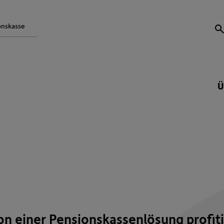
onskasse
S
Ü
von einer Pensionskassenlösung profit