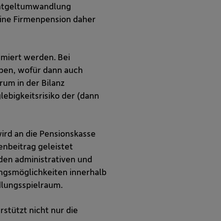
 Entgeltumwandlung
eine Firmenpension daher
imiert werden. Bei
ben, wofür dann auch
um in der Bilanz
ebigkeitsrisiko der (dann
ird an die Pensionskasse
enbeitrag geleistet
 den administrativen und
ungsmöglichkeiten innerhalb
dlungsspielraum.
stützt nicht nur die