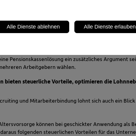
te längst nicht mehr nur auf das Gehalt. Zusatzleistun
ei der Wahl eines Arbeitgebers eine immer wichtigere Rol
sbewusstsein, Weitblick und Zukunftsorientierung. Unte
Alle Dienste ablehnen
Alle Dienste erlauben
tgeber und heben sich im Wettbewerb um qualifizierte Fac
g stärkt sie das Employer Branding und unterstreicht das
ine Pensionskassenlösung ein zusätzliches Argument sein
mehreren Arbeitgebern wählen.
n bieten steuerliche Vorteile, optimieren die Lohnne
ruiting und Mitarbeiterbindung lohnt sich auch ein Blick 
n Altersvorsorge können bei geschickter Anwendung als 
daraus folgenden steuerlichen Vorteilen für das Untern