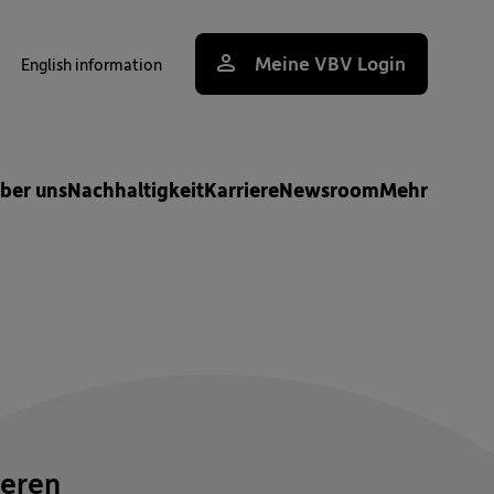
Meine VBV Login
English information
uche
ber uns
Nachhaltigkeit
Karriere
Newsroom
Mehr
ieren