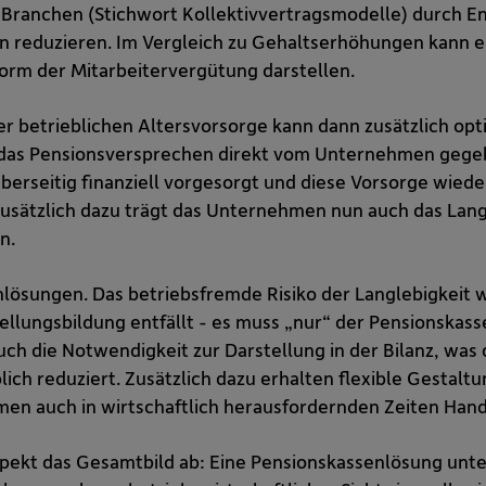
n Branchen (Stichwort Kollektivvertragsmodelle) durch
n reduzieren. Im Vergleich zu Gehaltserhöhungen kann 
Form der Mitarbeitervergütung darstellen.
er betrieblichen Altersvorsorge kann dann zusätzlich opt
 das Pensionsversprechen direkt vom Unternehmen gege
rseitig finanziell vorgesorgt und diese Vorsorge wieder
usätzlich dazu trägt das Unternehmen nun auch das Langl
n.
nlösungen. Das betriebsfremde Risiko der Langlebigkeit w
ellungsbildung entfällt - es muss „nur“ der Pensionskass
uch die Notwendigkeit zur Darstellung in der Bilanz, was
ich reduziert. Zusätzlich dazu erhalten flexible Gestalt
en auch in wirtschaftlich herausfordernden Zeiten Han
pekt das Gesamtbild ab: Eine Pensionskassenlösung unter