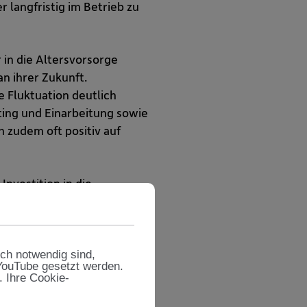
 langfristig im Betrieb zu
 in die Altersvorsorge
an ihrer Zukunft.
e Fluktuation deutlich
ting und Einarbeitung sowie
h zudem oft positiv auf
Investition in die
sch notwendig sind,
n im Wettbewerb um
 YouTube gesetzt werden.
. Ihre Cookie-