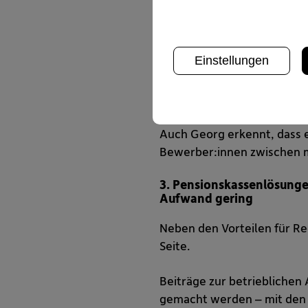
Bewerber:innen achten heu
Sozialleistungen spielen b
signalisiert Verantwortung
Einstellungen
damit als attraktive Arbei
Konkurrenz ab. Gleichzeiti
Unternehmens.
Auch Georg erkennt, dass e
Bewerber:innen zwischen 
3. Pensionskassenlösunge
Aufwand gering
Neben den Vorteilen für Rec
Seite.
Beiträge zur betriebliche
gemacht werden – mit den 