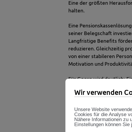
Eine der größten Herausford
halten.
Eine Pensionskassenlösung s
seiner Belegschaft investie
Langfristige Benefits förde
reduzieren. Gleichzeitig p
von einer stabileren Persona
Motivation und Produktivitä
Für Georg wird deutlich: Ein
langfristige Bindung wichti
Wir verwenden Co
2. Pensionskassenlösunge
Unsere Website verwendet 
Ein weiterer Aspekt beschä
Cookies für die Analyse v
Nähere Informationen zu u
qualifizierte Fachkräfte pos
Einstellungen können Sie 