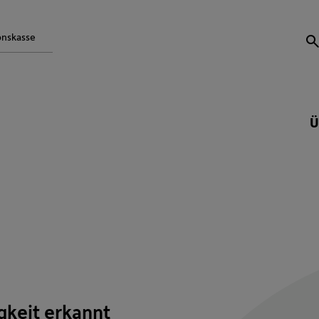
onskasse
S
Ü
gkeit erkannt