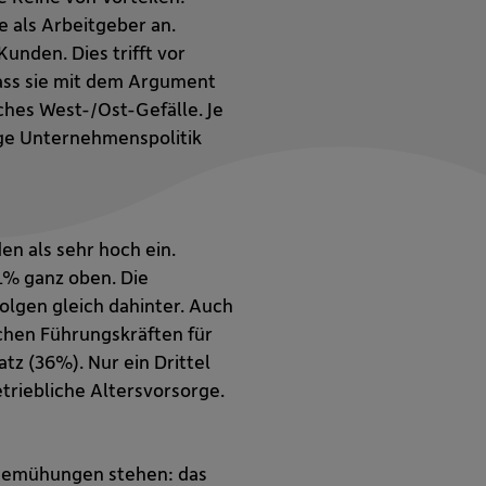
e als Arbeitgeber an.
nden. Dies trifft vor
ass sie mit dem Argument
ches West-/Ost-Gefälle. Je
ige Unternehmenspolitik
n als sehr hoch ein.
1% ganz oben. Die
lgen gleich dahinter. Auch
chen Führungskräften für
tz (36%). Nur ein Drittel
riebliche Altersvorsorge.
r Bemühungen stehen: das