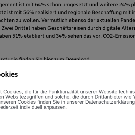
gement ist mit 64% schon umgesetzt und weitere 24% p
z ist mit 56% realisiert und regionale Beschaffung mit
achten zu wollen. Vermutlich ebenso der aktuellen Pande
 Zwei Drittel haben Geschäftsreisen durch digitale Alter
en 51% etabliert und 34% sehen das vor. CO2-Emissio
sstudie finden Sie
hier zum Download
.
okies
Cookies, die für die Funktionalität unserer Website techni
on Websitezugriffen und solche, die durch Drittanbieter wie
nseren Cookies finden Sie in unserer Datenschutzerklärung
jederzeit individuell anpassen.