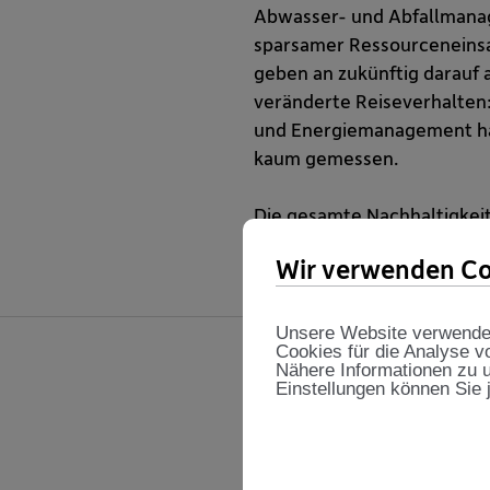
Abwasser- und Abfallmana
sparsamer Ressourceneinsat
geben an zukünftig darauf 
veränderte Reiseverhalten:
und Energiemanagement hab
kaum gemessen.
Die gesamte Nachhaltigkeit
Wir verwenden Co
Unsere Website verwendet 
Cookies für die Analyse v
Nähere Informationen zu u
Einstellungen können Sie 
Share