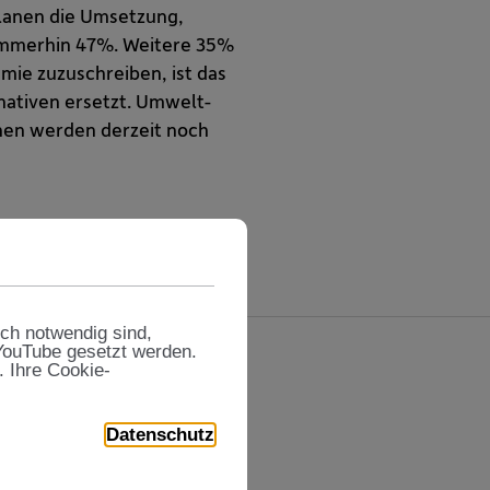
lanen die Umsetzung,
 immerhin 47%. Weitere 35%
mie zuzuschreiben, ist das
nativen ersetzt. Umwelt-
nen werden derzeit noch
sch notwendig sind,
 YouTube gesetzt werden.
. Ihre Cookie-
Datenschutz