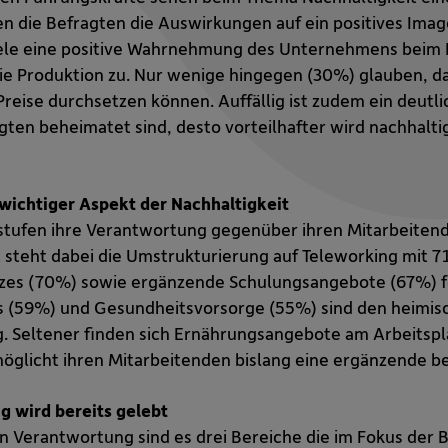
n die Befragten die Auswirkungen auf ein positives Imag
ele eine positive Wahrnehmung des Unternehmens beim Ku
ie Produktion zu. Nur wenige hingegen (30%) glauben, d
reise durchsetzen können. Auffällig ist zudem ein deutli
gten beheimatet sind, desto vorteilhafter wird nachhalt
wichtiger Aspekt der Nachhaltigkeit
tufen ihre Verantwortung gegenüber ihren Mitarbeitende
steht dabei die Umstrukturierung auf Teleworking mit 7
tzes (70%) sowie ergänzende Schulungsangebote (67%) fo
s (59%) und Gesundheitsvorsorge (55%) sind den heimis
g. Seltener finden sich Ernährungsangebote am Arbeitspla
licht ihren Mitarbeitenden bislang eine ergänzende bet
 wird bereits gelebt
n Verantwortung sind es drei Bereiche die im Fokus de