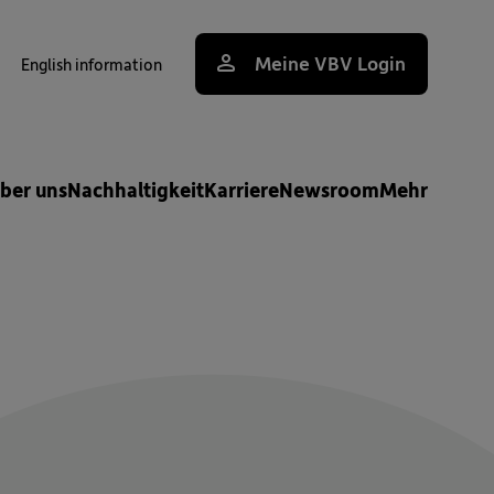
Meine VBV Login
English information
uche
ber uns
Nachhaltigkeit
Karriere
Newsroom
Mehr