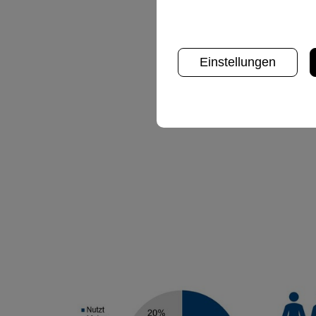
Niveau.
So geben 97% der Befragten
Einstellungen
zufrieden mit der Verlässli
sind.