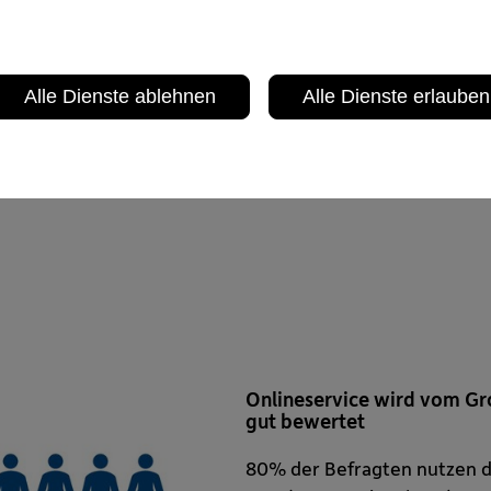
 an, dass sie (sehr)
Alle Dienste ablehnen
Alle Dienste erlauben
chkeit und Pünktlichkeit
Onlineservice wird vom Gro
gut bewertet
80% der Befragten nutzen d