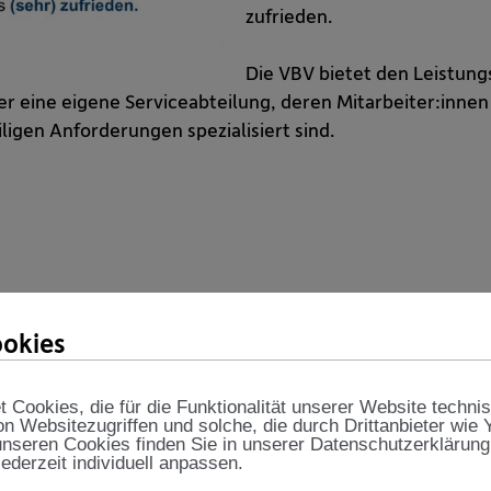
zufrieden.
Die VBV bietet den Leistun
 eine eigene Serviceabteilung, deren Mitarbeiter:innen
ligen Anforderungen spezialisiert sind.
okies
er Abrechnung und
Cookies, die für die Funktionalität unserer Website techni
erlässlichkeit und
on Websitezugriffen und solche, die durch Drittanbieter wie
nseren Cookies finden Sie in unserer Datenschutzerklärung
echnung und Auszahlung
jederzeit individuell anpassen.
auf einem sehr hohen