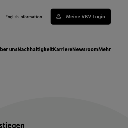
Meine VBV Login
English information
uche
ber uns
Nachhaltigkeit
Karriere
Newsroom
Mehr
stiegen