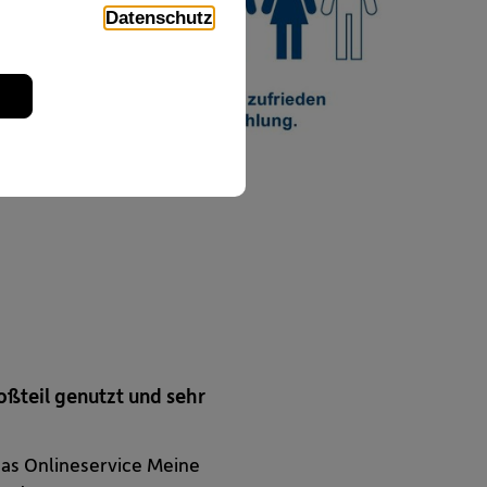
Datenschutz
ßteil genutzt und sehr
as Onlineservice Meine