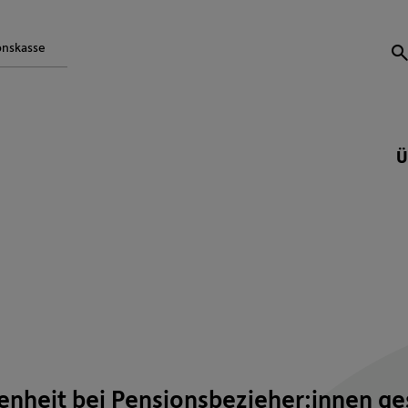
onskasse
S
Ü
nheit bei Pensionsbezieher:innen ge