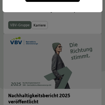
Information Security ist Teamsport
VBV-Gruppe
Karriere
Nachhaltigkeitsbericht 2025
veröffentlicht