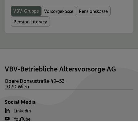
VBV-Gruppe
Vorsorgekasse
Pensionskasse
Pension Literacy
VBV-Betriebliche Altersvorsorge AG
Obere Donaustraße 49–53
1020 Wien
Social Media
Linkedin
YouTube
Spotify