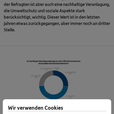
der Befragten ist aber auch eine nachhaltige Veranlagung,
die Umweltschutz und soziale Aspekte stark
berücksichtigt, wichtig. Dieser Wert ist in den letzten
Jahren etwas zurückgegangen, aber immer noch an dritter
Stelle.
Wir verwenden Cookies