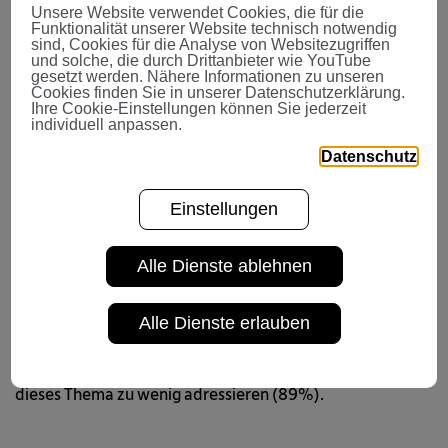
Unsere Website verwendet Cookies, die für die
VBV-Pensionskasse Kundenbefragung 2024
Funktionalität unserer Website technisch notwendig
sind, Cookies für die Analyse von Websitezugriffen
Eigenbeiträge
und solche, die durch Drittanbieter wie YouTube
© VBV
gesetzt werden. Nähere Informationen zu unseren
Cookies finden Sie in unserer Datenschutzerklärung.
Ihre Cookie-Einstellungen können Sie jederzeit
individuell anpassen.
Möglichkeit mit Eigenbeiträgen die künftige
Datenschutz
Pension zu erhöhen, wird zu wenig
thematisiert
Einstellungen
Wussten Sie, dass Sie Ihre betriebliche Zusatzpension
Alle Dienste ablehnen
durch Eigenbeiträge wesentlich erhöhen können? Das ist
zwar aus Sicht der Arbeitgeber mittlerweile zumindest
mehrheitlich bekannt. Allerdings führen die Befragten
Alle Dienste erlauben
klar an, dass es dazu von Seiten der Unternehmen viel zu
wenig Information gibt (84%) und auch die Medien
dieses Thema zu wenig adressieren (89%).