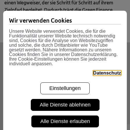
einen Wegweiser, der sie Schritt für Schritt auf ihrem
Zielpfad begleitet. Dadurch trägt die Green Finance
Alliance dazu bei, dass Österreich und die EU, die
Wir verwenden Cookies
vereinbarten Klimaziele erreichen.
Unsere Website verwendet Cookies, die für die
Funktionalität unserer Website technisch notwendig
sind, Cookies für die Analyse von Websitezugriffen
und solche, die durch Drittanbieter wie YouTube
gesetzt werden. Nähere Informationen zu unseren
Cookies finden Sie in unserer Datenschutzerklärung.
Ihre Cookie-Einstellungen können Sie jederzeit
Green Finance Alliance - Together
individuell anpassen.
towards -1,5 °C
Datenschutz
Einstellungen
Alle Dienste ablehnen
Alle Dienste erlauben