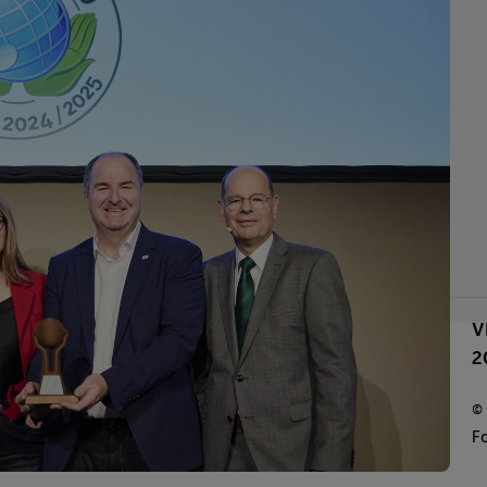
V
2
©
F