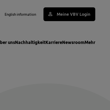
Meine VBV Login
English information
uche
ber uns
Nachhaltigkeit
Karriere
Newsroom
Mehr