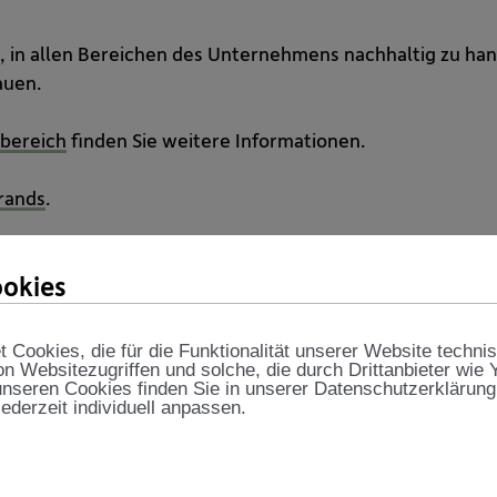
in, in allen Bereichen des Unternehmens nachhaltig zu ha
auen.
sbereich
finden Sie weitere Informationen.
rands
.
okies
Cookies, die für die Funktionalität unserer Website techni
on Websitezugriffen und solche, die durch Drittanbieter wie
nseren Cookies finden Sie in unserer Datenschutzerklärung
jederzeit individuell anpassen.
Weitere Auszeichn
Zahlreiche Auszeichnunge