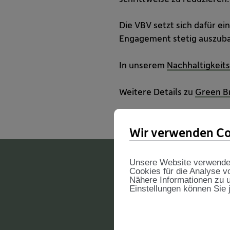
Die VBV setzt sich dafür e
Engagement stetig auszub
In unserem
Nachhaltigkeit
Weitere Details zu
Green B
Wir verwenden Co
Unsere Website verwendet 
Cookies für die Analyse v
Nähere Informationen zu u
Einstellungen können Sie 