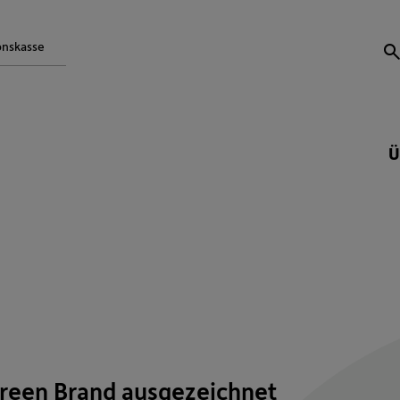
onskasse
S
Ü
reen Brand ausgezeichnet