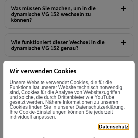
Was müssen Sie machen, um in die
dynamische VG 152 wechseln zu
können?
Wie funktioniert dieser Wechsel in die
dynamische VG 152 genau?
Meine VBV
Sie haben heuer nichts unternommen
Wir verwenden Cookies
und bleiben daher in der aktiven VRG
129/149. Können Sie in den nächsten
Unsere Website verwendet Cookies, die für die
Jahren noch in die dynamische VG 152
Funktionalität unserer Website technisch notwendig
sind, Cookies für die Analyse von Websitezugriffen
wechseln?
und solche, die durch Drittanbieter wie YouTube
gesetzt werden. Nähere Informationen zu unseren
Cookies finden Sie in unserer Datenschutzerklärung.
Ihre Cookie-Einstellungen können Sie jederzeit
individuell anpassen.
Datenschutz
Sie müssen der VBV-Pensionskasse Ihren