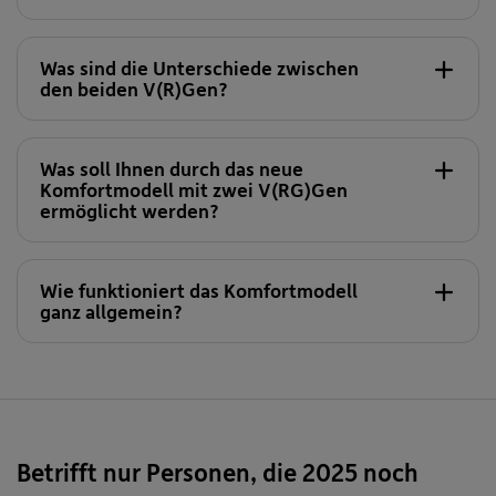
Veranlagungsgemeinschaft 152 (VG 152)
, die
Bestandteil der übergeordneten VRG 100 der VBV-
Pensionskasse ist, zur Verfügung gestellt. Die
Was sind die Unterschiede zwischen
den beiden V(R)Gen?
beiden V(R)Gen 129/149 und 152 sind zukünftig
Bestandteil des neuen
Komfortmodells
.
VRG 129/149 „Aktiv“ (Sparkassen)
Was soll Ihnen durch das neue
Komfortmodell mit zwei V(RG)Gen
ermöglicht werden?
Wie funktioniert das Komfortmodell
ganz allgemein?
Grundsätzlich werden alle AWB bis zur Vollendung
des 62. Lebensjahres in der dynamischen VG 152
geführt. Mit dem Jahreswechsel, der auf die
Vollendung des 62. Lebensjahres folgt, erfolgt der
automatische Wechsel (zurück) in die aktive VRG
Betrifft nur Personen, die 2025 noch
129/149.