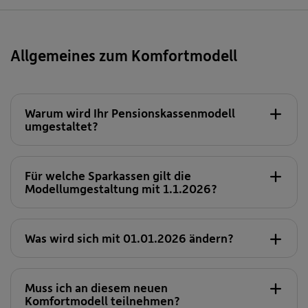
Allgemeines zum Komfortmodell
Warum wird Ihr Pensionskassenmodell
umgestaltet?
Für welche Sparkassen gilt die
Modellumgestaltung mit 1.1.2026?
Was wird sich mit 01.01.2026 ändern?
Sparkasse Pöllau
Zusätzlich zu Ihrer bestehenden Veranlagungs- und
Risikogemeinschaft 129/149 (VRG 129/149) wird
Muss ich an diesem neuen
Ihnen ab dem 01.01.2026 die
dynamische
Komfortmodell teilnehmen?