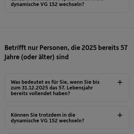
dynamische VG 152 wechseln?
Sie müssen der VBV-Pensionskasse Ihren
Betrifft nur Personen, die 2025 bereits 57
Wechselwunsch bis spätestens 31.8.
Jahre (oder älter) sind
bekanntgeben.
Daraufhin erhalten Sie von der VBV-
Pensionskasse alle wichtigen Infos (§ 19b PKG
Was bedeutet es für Sie, wenn Sie bis
Information und das Formular
zum 31.12.2025 das 57. Lebensjahr
„Wechselerklärung“).
bereits vollendet haben?
Diese Wechselerklärung muss dann bis
spätestens 31.10. unterschrieben bei der VBV-
Können Sie trotzdem in die
Pensionskasse einlangen, damit der Wechsel
dynamische VG 152 wechseln?
für das Folgejahr durgeführt werden kann.