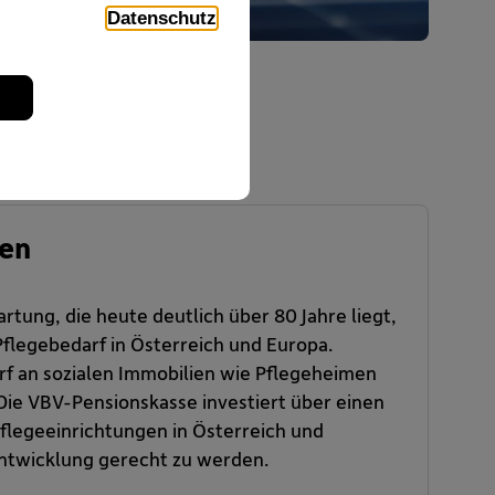
Datenschutz
ien
tung, die heute deutlich über 80 Jahre liegt,
flegebedarf in Österreich und Europa.
f an sozialen Immobilien wie Pflegeheimen
Die VBV-Pensionskasse investiert über einen
flegeeinrichtungen in Österreich und
ntwicklung gerecht zu werden.