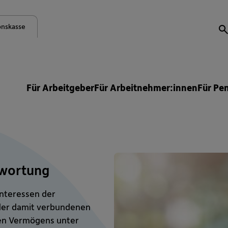
onskasse
S
Für Arbeitgeber
Für Arbeitnehmer:innen
Für Pe
twortung
Interessen der
der damit verbundenen
en Vermögens unter