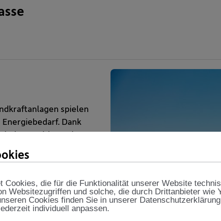
asse
ndkraftanlagen spielen
 Energiebedarf. Dank
ind Investitionen in
nelle Anleger attraktiv.
okies
Fonds für erneuerbare
Cookies, die für die Funktionalität unserer Website techni
m Kapital nachhaltige
on Websitezugriffen und solche, die durch Drittanbieter wie
nseren Cookies finden Sie in unserer Datenschutzerklärung
obal aufgestellten
jederzeit individuell anpassen.
rks liefern mittlerweile