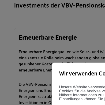
Investments der VBV-Pensionsk
Erneuerbare Energie
Erneuerbare Energiequellen wie Solar- und Wi
eine zentrale Rolle beim wachsenden globalen
gesunkener Kosten und Effizienzsteigerungen s
erneuerbare Energien heute auch für institutio
Wir verwenden Co
Die VBV-Pensionskasse konzentriert sich auf 
Unsere Website verwendet 
Energien und Energietransitionen, um mit ihre
Cookies für die Analyse v
Nähere Informationen zu u
Energieinfrastrukturen zu errichten. Unsere gl
Einstellungen können Sie 
Investitionen in Onshore- und Offshore-Windpa