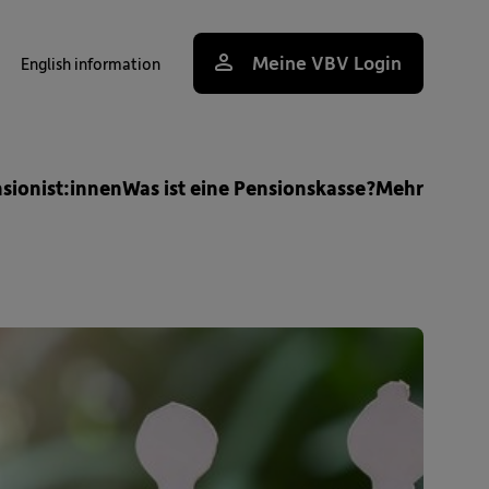
Meine VBV Login
English information
uche
nsionist:innen
Was ist eine Pensionskasse?
Mehr