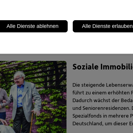
vestitionen leisten nicht
nde, sondern bieten auch
Alle Dienste ablehnen
Alle Dienste erlauben
Soziale Immobil
Die steigende Lebenserwar
führt zu einem erhöhten P
Dadurch wächst der Bedar
und Seniorenresidenzen. 
Spezialfonds in mehrere P
Deutschland, um dieser E