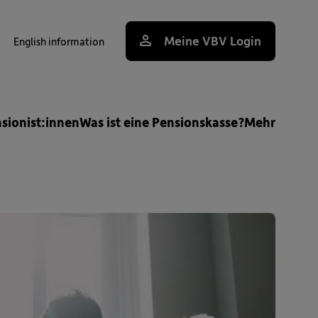
Meine VBV Login
English information
uche
nsionist:innen
Was ist eine Pensionskasse?
Mehr