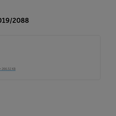
2019/2088
 -
266.52 KB