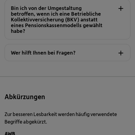
Bin ich von der Umgestaltung
betroffen, wenn ich eine Betriebliche
Kollektivversicherung (BKV) anstatt
eines Pensionskassenmodells gewählt
habe?
Fibel Sparkasse
Wer hilft Ihnen bei Fragen?
Abkürzungen
01/240 10-689
Zur besseren Lesbarkeit werden häufig verwendete
modell[at]vbv.at.
Begriffe abgekürzt.
Meine VBV
AWB