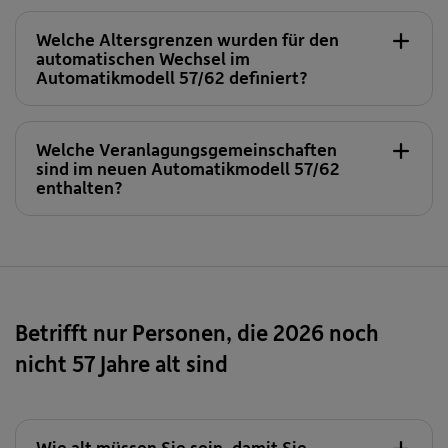
Im neuen
Automatikmodell
ist für
Welche Altersgrenzen wurden für den
Mitarbeiter:innen bis zum Alter von 57 Jahren
automatischen Wechsel im
Automatikmodell 57/62
Automatikmodell 57/62 definiert?
eine dynamische Veranlagung (nämlich die VG
152) vorgesehen. Diese ersetzt die Start-VRG
129 im bisherigen Lebensphasenmodell ohne
Welche Veranlagungsgemeinschaften
Automatik, welche aktiv ausgerichtet ist.
sind im neuen Automatikmodell 57/62
enthalten?
Die Wechsel erfolgen im
Automatikmodell
nicht mehr wie bisher auf Ihre Initiative,
Die dynamische VG 152 (anstelle der aktiven VRG
sondern werden automatisch, bei Erreichen
129)
bestimmter Altersgrenzen von der
risikoreicheren / ertragsorientierteren
Veranlagung hin zu einer konservativeren /
Betrifft nur Personen, die 2026 noch
sicherheitsorientierteren Veranlagung,
nicht 57 Jahre alt sind
durchgeführt.
Wie alt müssen Sie sein, damit Sie