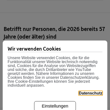
Betrifft nur Personen, die 2026 bereits 57
Die konservative VG 150 (gleich wie bisher)
Jahre (oder älter) sind
Wir verwenden Cookies
Ab welchem Alter bleiben Sie
Unsere Website verwendet Cookies, die für die
grundsätzlich im bisherigen
Funktionalität unserer Website technisch notwendig
Lebensphasenmodell ohne Automatik?
sind, Cookies für die Analyse von Websitezugriffen
und solche, die durch Drittanbieter wie YouTube
gesetzt werden. Nähere Informationen zu unseren
Cookies finden Sie in unserer Datenschutzerklärung.
Ihre Cookie-Einstellungen können Sie jederzeit
Können Sie auf eigenen Wunsch in das
individuell anpassen.
Automatikmodell wechseln?
Datenschutz
Einstellungen