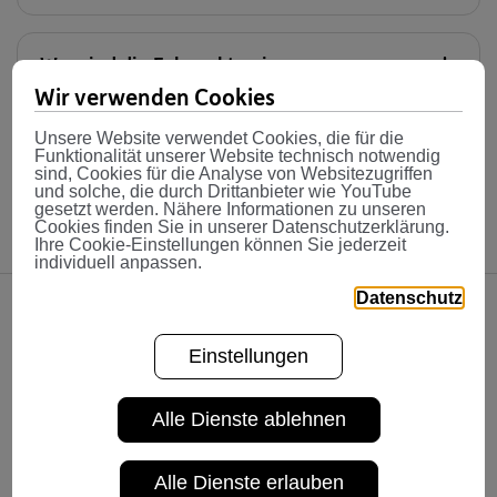
Was sind die Eckpunkte einer
Mindestertragsgarantie?
Wir verwenden Cookies
Geburtsjahrgänge 1970 und jünger:
Unsere Website verwendet Cookies, die für die
dynamische VG 152
Die Mindestertragsgarantie ist die
Funktionalität unserer Website technisch notwendig
Wie erfolgt die Umstellung auf das
sind, Cookies für die Analyse von Websitezugriffen
Mindestverzinsung auf das verwaltete Kapital,
Geburtsjahrgänge 1964 und älter:
neue Modell?
und solche, die durch Drittanbieter wie YouTube
die eine Pensionskasse erreichen muss. Die
konservative VG 150
gesetzt werden. Nähere Informationen zu unseren
Cookies finden Sie in unserer Datenschutzerklärung.
www.meinevbv.at
Höhe dieser Mindestverzinsung wird über den
Ihre Cookie-Einstellungen können Sie jederzeit
Geburtsjahrgänge dazwischen: ausgewogene
Durchschnitt der letzten 5 Jahre berechnet und
individuell anpassen.
VG 151
ist daher variabel. Der Referenzzinssatz zum
Datenschutz
Die konservative VG 150
31.12.2025 beträgt 0,20%, d.h. die
Weitere wichtige FAQ für den Wechsel ins
Mindestertragsgarantie greift erst, wenn
Einstellungen
dieser minimale Wert im Durchschnitt über die
Automatikmodell 57/62
letzten 5 Jahre unterschritten wird.
Alle Dienste ablehnen
Aufgrund der Durchschnittsberechnung kann
es in einzelnen Jahren innerhalb des
Was müssen Sie im Rahmen des
Alle Dienste erlauben
Automatikmodells 57/62 noch
Durchrechnungszeitraumes auch dazu