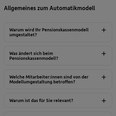
Allgemeines zum Automatikmodell
Warum wird Ihr Pensionskassenmodell
umgestaltet?
Was ändert sich beim
Pensionskassenmodell?
alle neuen
Mitarbeiter:innen
Welche Mitarbeiter:innen sind von der
Modellumgestaltung betroffen?
Automatikmodell 57/62
Warum ist das für Sie relevant?
die derzeit in der VRG 218 geführt werden,
einen Rechnungszins von max. 3,5% haben und