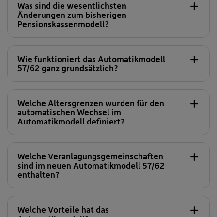
Was sind die wesentlichsten
ein beitragsorientiertes Pensionskassenmodell
Änderungen zum bisherigen
haben.
Pensionskassenmodell?
Automatikmodell 57/62
Automatikmodell 57/62
Wie funktioniert das Automatikmodell
57/62 ganz grundsätzlich?
Welche Altersgrenzen wurden für den
automatischen Wechsel im
Automatikmodell definiert?
Welche Veranlagungsgemeinschaften
sind im neuen Automatikmodell 57/62
enthalten?
Die dynamische VG 152
Welche Vorteile hat das