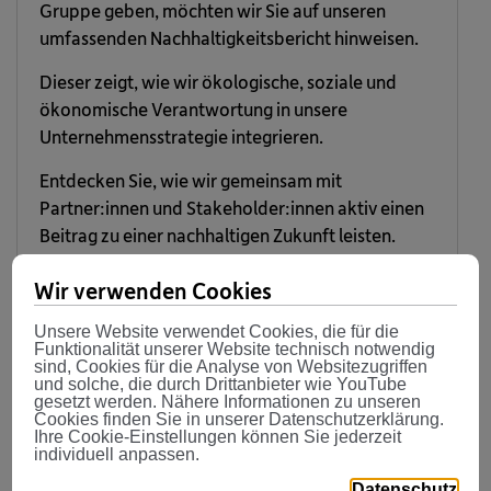
Gruppe geben, möchten wir Sie auf unseren
umfassenden Nachhaltigkeitsbericht hinweisen.
Dieser zeigt, wie wir ökologische, soziale und
ökonomische Verantwortung in unsere
Unternehmensstrategie integrieren.
Entdecken Sie, wie wir gemeinsam mit
Partner:innen und Stakeholder:innen aktiv einen
Beitrag zu einer nachhaltigen Zukunft leisten.
Zum Nachhaltigkeitsbericht der VBV-
Wir verwenden Cookies
Gruppe
Unsere Website verwendet Cookies, die für die
Funktionalität unserer Website technisch notwendig
sind, Cookies für die Analyse von Websitezugriffen
und solche, die durch Drittanbieter wie YouTube
gesetzt werden. Nähere Informationen zu unseren
Cookies finden Sie in unserer Datenschutzerklärung.
Ihre Cookie-Einstellungen können Sie jederzeit
individuell anpassen.
Frühere Geschäftsberichte
Datenschutz