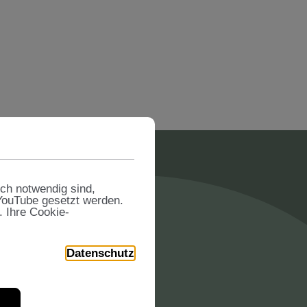
sch notwendig sind,
 YouTube gesetzt werden.
ungen
. Ihre Cookie-
n und Zertifikate
Datenschutz
und die herausragenden