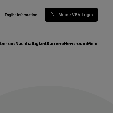
Meine VBV Login
English information
uche
ber uns
Nachhaltigkeit
Karriere
Newsroom
Mehr