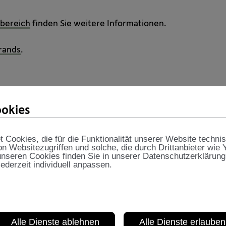
sbereich
finden Sie weitere Informationen.
rands
.
okies
Cookies, die für die Funktionalität unserer Website techni
on Websitezugriffen und solche, die durch Drittanbieter wie
Weitere Auszeichn
nseren Cookies finden Sie in unserer Datenschutzerklärung
jederzeit individuell anpassen.
Zahlreiche Auszeichnunge
belegen das Engagement 
Leistungen der VBV.
Alle Dienste ablehnen
Alle Dienste erlauben