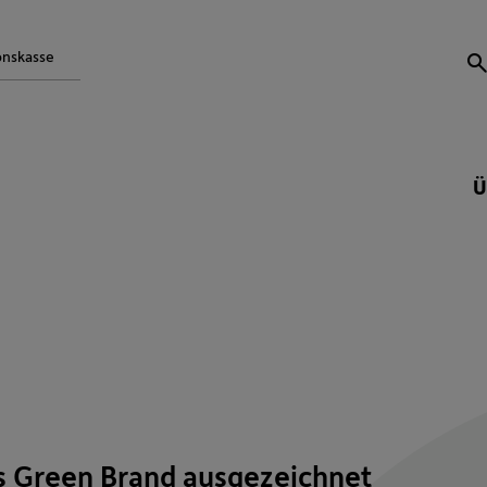
onskasse
S
Ü
s Green Brand ausgezeichnet