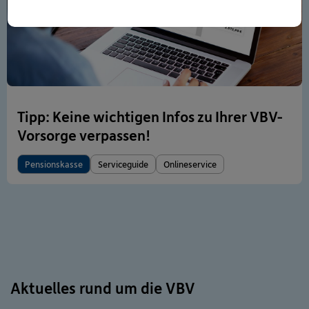
Tipp: Keine wichtigen Infos zu Ihrer VBV-
Vorsorge verpassen!
Pensionskasse
Serviceguide
Onlineservice
Aktuelles rund um die VBV