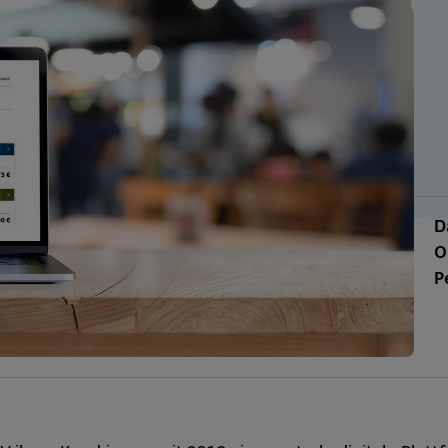
D
O
P