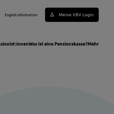
Meine VBV Login
English information
uche
nsionist:innen
Was ist eine Pensionskasse?
Mehr