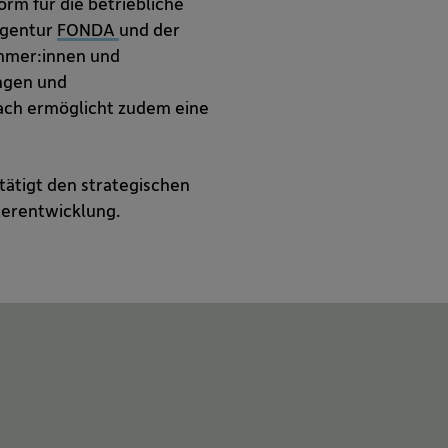
orm für die betriebliche
agentur
FONDA
und der
ehmer:innen und
ungen und
fach ermöglicht zudem eine
tätigt den strategischen
terentwicklung.