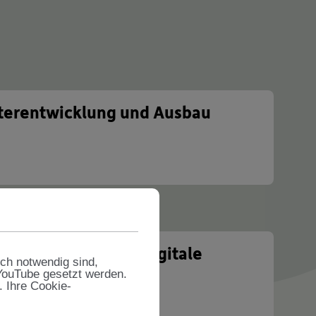
terentwicklung und Ausbau
r
 Transparenz und digitale
sch notwendig sind,
zesse
 YouTube gesetzt werden.
. Ihre Cookie-