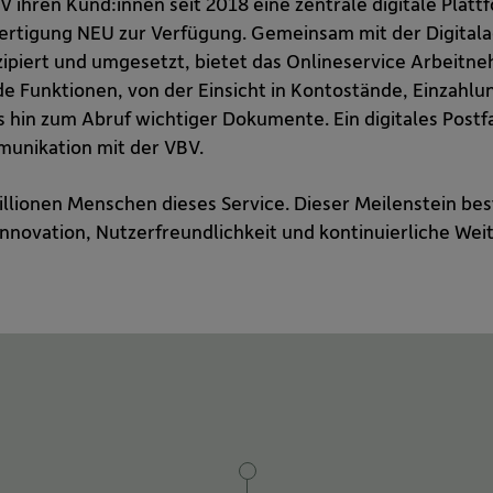
BV ihren Kund:innen seit 2018 eine zentrale digitale Plattf
fertigung NEU zur Verfügung. Gemeinsam mit der Digital
ipiert und umgesetzt, bietet das Onlineservice Arbeitn
e Funktionen, von der Einsicht in Kontostände, Einzahl
 hin zum Abruf wichtiger Dokumente. Ein digitales Post
munikation mit der VBV.
illionen Menschen dieses Service. Dieser Meilenstein bes
 Innovation, Nutzerfreundlichkeit und kontinuierliche Wei