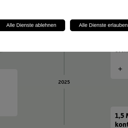
Meh
2021
m
Alle Dienste ablehnen
Alle Dienste erlauben
Foku
2023/2024
Sich
Meh
2025
1,5 
kon