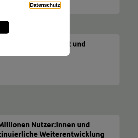
r
Datenschutz
s auf Zugänglichkeit und
erheit
r
Millionen Nutzer:innen und
tinuierliche Weiterentwicklung