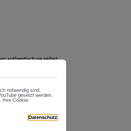
n authentisch sie selbst
sch notwendig sind,
 YouTube gesetzt werden.
s einen sehr guten
. Ihre Cookie-
Datenschutz