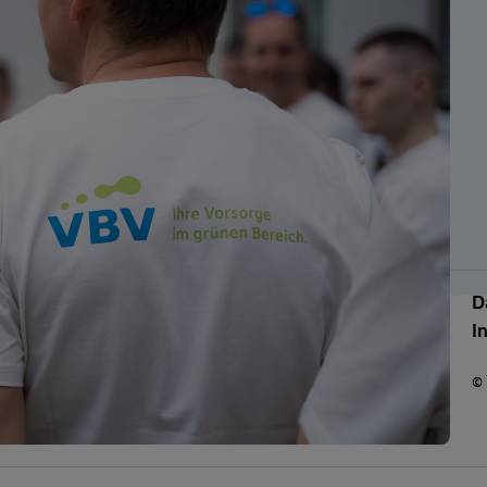
D
I
©