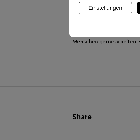
Für uns sind diese Ergebni
Einstellungen
Unternehmenskultur entste
gegenseitige Wertschätzun
Wir freuen uns darüber, ge
Menschen gerne arbeiten, s
Share