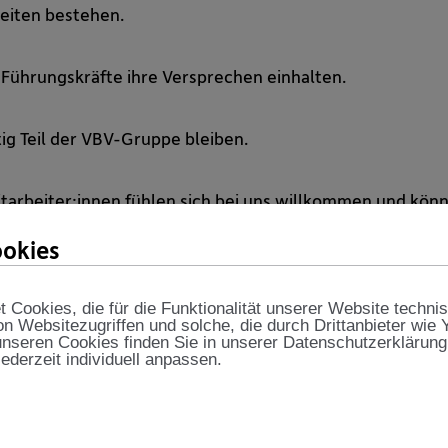
eiten bestehen.
 Führungskräfte ihre Versprechen einhalten.
ig Teil der VBV-Gruppe bleiben.
arbeiter:innen fühlen sich bei uns willkommen und könne
okies
 Miteinander im Arbeitsalltag.
er Arbeit.
Cookies, die für die Funktionalität unserer Website techni
on Websitezugriffen und solche, die durch Drittanbieter wie
 dass 90 % unserer Mitarbeiter:innen die VBV-Gruppe al
nseren Cookies finden Sie in unserer Datenschutzerklärung
jederzeit individuell anpassen.
lten