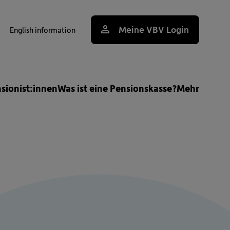
Meine VBV Login
English information
uche
nsionist:innen
Was ist eine Pensionskasse?
Mehr