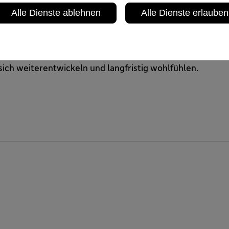
sse nicht nur eine Bestätigung, sondern auch ein Ansporn
Alle Dienste ablehnen
Alle Dienste erlauben
ht nicht von selbst – sie wächst durch Vertrauen, Zusa
g.
meinsam mit unseren Mitarbeiter:innen ein Arbeitsumfeld
ich weiterentwickeln und langfristig wohlfühlen.