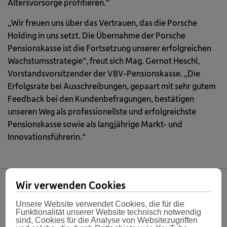
Altersvorsorge profitieren.“
„Wir freuen uns über das Vertrauen, das die Porsche
Holding in uns setzt. Die Übernahme der Porsche
Pensionskasse ist die Fortsetzung unserer erfolgreichen
Wachstumsstrategie“, freut sich Mag. Gernot Heschl,
Vorstandsvorsitzender der VBV-Pensionskasse. „Die
Erfolgsrate bei Ausschreibungen, gepaart mit sehr gutem
Feedback bei den Kundenbefragungen, bestätigen
unseren Weg als professionellste und erfolgreichste
Pensionskasse sowie als langjährige Markt- und
Innovationsführerin.“
Wir verwenden Cookies
Share
Unsere Website verwendet Cookies, die für die
Funktionalität unserer Website technisch notwendig
sind, Cookies für die Analyse von Websitezugriffen