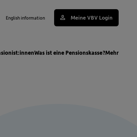
Meine VBV Login
English information
uche
nsionist:innen
Was ist eine Pensionskasse?
Mehr