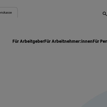
onskasse
S
Für Arbeitgeber
Für Arbeitnehmer:innen
Für Pe